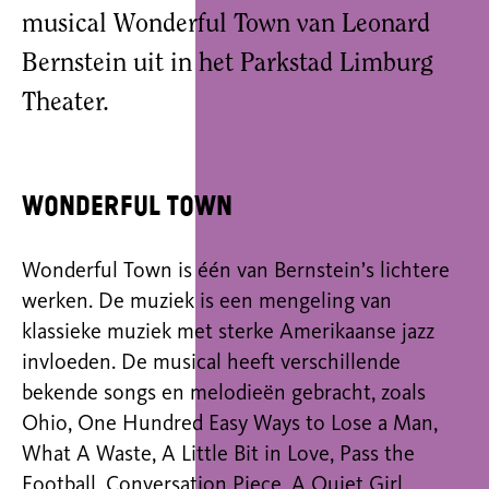
musical Wonderful Town van Leonard
Bernstein uit in het Parkstad Limburg
Theater.
Wonderful Town
Wonderful Town is één van Bernstein’s lichtere
werken. De muziek is een mengeling van
klassieke muziek met sterke Amerikaanse jazz
invloeden. De musical heeft verschillende
bekende songs en melodieën gebracht, zoals
Ohio, One Hundred Easy Ways to Lose a Man,
What A Waste, A Little Bit in Love, Pass the
Football, Conversation Piece, A Quiet Girl,