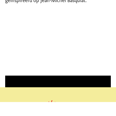
geïnspireerd op Jean-Michel Basquiat.
Deze video wordt pas geladen nadat je
marketing-cookies hebt geaccepteerd.