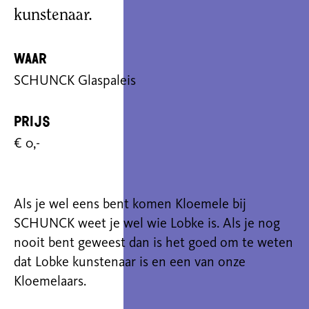
kunstenaar.
Waar
SCHUNCK Glaspaleis
Prijs
€ 0,-
Als je wel eens bent komen Kloemele bij
SCHUNCK weet je wel wie Lobke is. Als je nog
nooit bent geweest dan is het goed om te weten
dat Lobke kunstenaar is en een van onze
Kloemelaars.