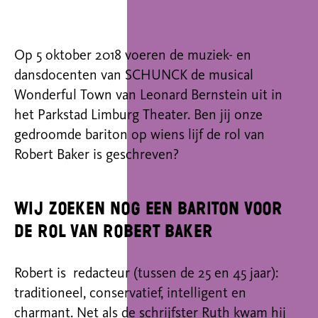
Op 5 oktober 2018 voeren de muziek- en
dansdocenten van SCHUNCK de musical
Wonderful Town van Leonard Bernstein uit in
het Parkstad Limburg Theater. Ben jij onze
gedroomde bariton op wiens lijf de rol van
Robert Baker is geschreven?
Wij zoeken nog een bariton voor
de rol van Robert Baker
Robert is redacteur (tussen de 25 en 45 jaar):
traditioneel, conservatief, intelligent en
charmant. Net als de schrijfster Ruth kwam hij