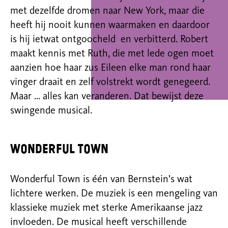
met dezelfde dromen naar New York, maar die
heeft hij nooit kunnen waarmaken en daardoor
is hij ietwat ontgoocheld en verbitterd. Robert
maakt kennis met Ruth, die met lede ogen moet
aanzien hoe haar zus Eileen elke man rond haar
vinger draait en zelf volstrekt wordt genegeerd.
Maar … alles kan veranderen. Dat bewijst deze
swingende musical.
Wonderful Town
Wonderful Town is één van Bernstein’s wat
lichtere werken. De muziek is een mengeling van
klassieke muziek met sterke Amerikaanse jazz
invloeden. De musical heeft verschillende