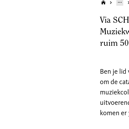
Via SCH
Muziekw
ruim 50
Ben je lid
om de cata
muziekcol
uitvoeren
komen er 