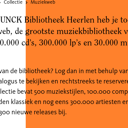
Collectie
Muziekweb
UNCK Bibliotheek Heerlen heb je to
eb, de grootste muziekbibliotheek 
0.000 cd’s, 300.000 lp’s en 30.000 m
 van de bibliotheek? Log dan in met behulp va
logus te bekijken en rechtstreeks te reserver
lectie bevat 500 muziekstijlen, 100.000 com
den klassiek en nog eens 300.000 artiesten e
300 nieuwe releases bij.