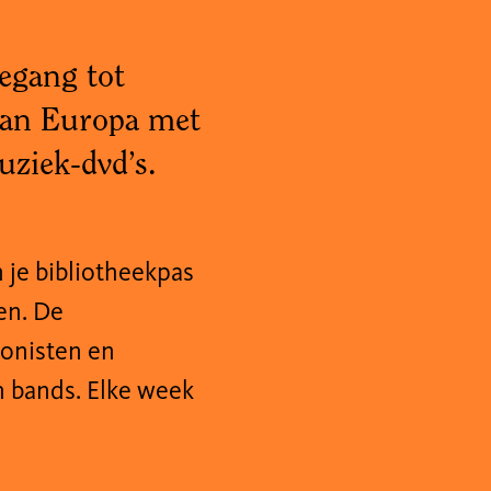
egang tot
van Europa met
uziek-dvd’s.
n je bibliotheekpas
en. De
ponisten en
n bands. Elke week