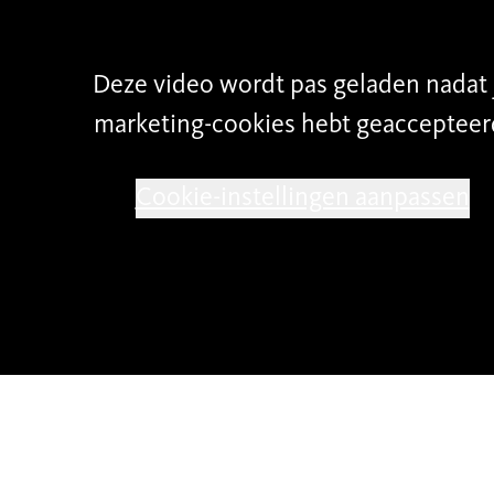
h1w
onder voorwaarde dat de video enkel word
an het programma Gezinsgericht Werken. Bijv
Deze video wordt pas geladen nadat 
tiemiddel naar de beoogde gezinnen toe.
marketing-cookies hebt geaccepteer
Cookie-instellingen aanpassen