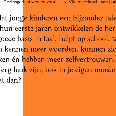
Gezinsgericht werken voor professionals
Video: de kracht van taa
dat jonge kinderen een bijzonder ta
 hun eerste jaren ontwikkelen de her
oede basis in taal, helpt op school. t
n kennen meer woorden. kunnen zic
ken én hebben meer zelfvertrouwen. 
 erg leuk zijn, ook in je eigen moede
dat dan?