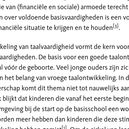
ie van (financiële en sociale) armoede terech
n over voldoende basisvaardigheden is een 
[3]
inanciële situatie te krijgen en te houden
.
keling van taalvaardigheid vormt de kern voo
aardigheden. De basis voor een goede taalontw
l vóór de geboorte. Veel jonge ouders zijn zi
 het belang van vroege taalontwikkeling. In 
schap komt dit thema niet tot nauwelijks aan 
blijkt dat kinderen die vanaf het eerste begi
omgeving bij de start op de basisschool een 
rden meer hebben dan kinderen die deze sti
[1]