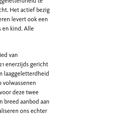
ggeletterdheid te
t. Het actief bezig
eren levert ook een
 en kind. Alle
ied van
1 enerzijds gericht
m laaggeletterdheid
ep volwassenen
 voor deze twee
en breed aanbod aan
aliseren ons echter