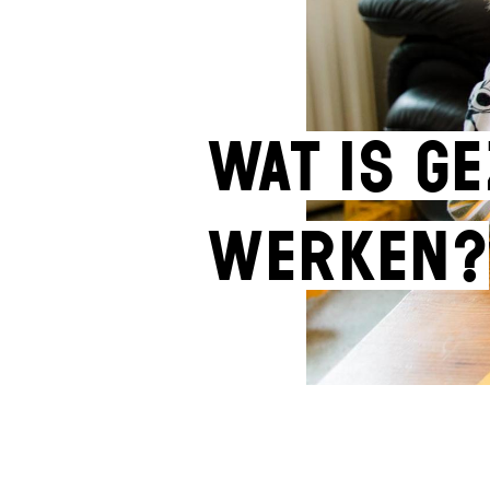
Wat is G
Werken?