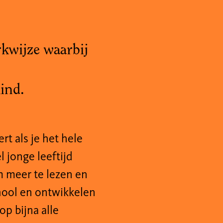
rkwijze waarbij
kind.
t als je het hele
 jonge leeftijd
m meer te lezen en
chool en ontwikkelen
p bijna alle