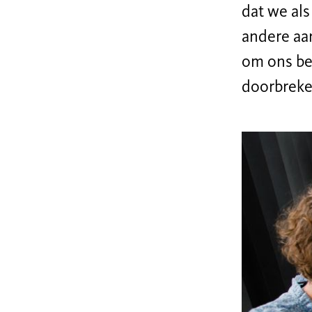
dat we als
andere aa
om ons ber
doorbreken