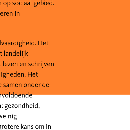
 op sociaal gebied.
eren in
lvaardigheid. Het
et landelijk
 lezen en schrijven
digheden. Het
we samen onder de
onvoldoende
n: gezondheid,
weinig
rotere kans om in