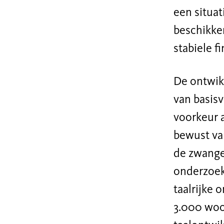
een situat
beschikke
stabiele f
De ontwik
van basisv
voorkeur a
bewust van
de zwanger
onderzoek 
taalrijke 
3.000 woo