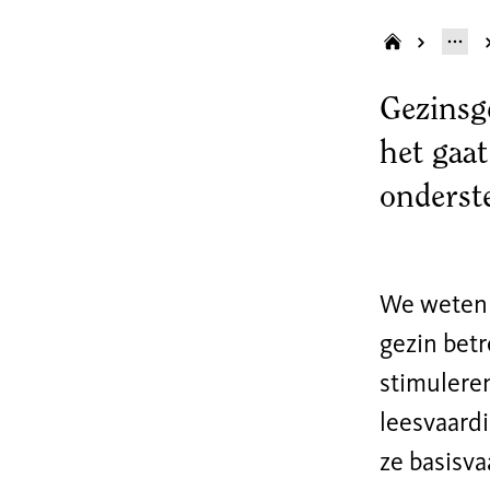
Gezinsge
het gaat
onderst
We weten n
gezin betr
stimuleren
leesvaardi
ze basisva