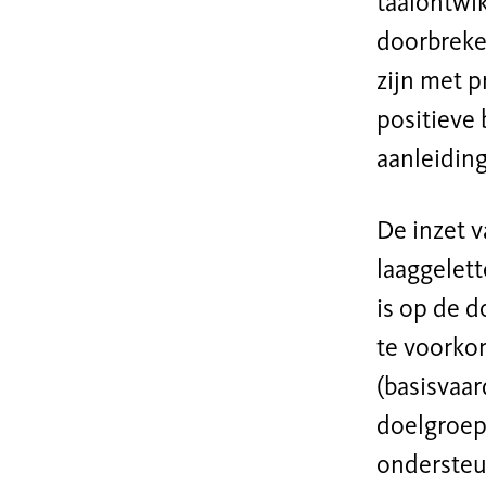
taalontwi
doorbreke
zijn met p
positieve 
aanleiding
De inzet 
laaggelet
is op de 
te voorko
(basisvaar
doelgroep
ondersteun