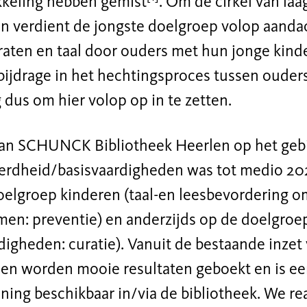
kkeling hebben gemist
. Om de cirkel van laa
n verdient de jongste doelgroep volop aandach
raten en taal door ouders met hun jonge kind
bijdrage in het hechtingsproces tussen ouders
 dus om hier volop op in te zetten.
van SCHUNCK Bibliotheek Heerlen op het geb
terdheid/basisvaardigheden was tot medio 202
doelgroep kinderen (taal-en leesbevordering o
men: preventie) en anderzijds op de doelgro
digheden: curatie). Vanuit de bestaande inzet
en worden mooie resultaten geboekt en is e
ing beschikbaar in/via de bibliotheek. We re