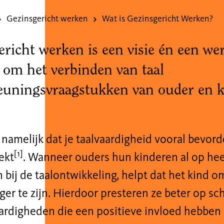
Gezinsgericht werken
Wat is Gezinsgericht Werken?
richt werken is een visie én een we
 om het verbinden van taal
euningsvraagstukken van ouder en 
amelijk dat je taalvaardigheid vooral bevorder
[1]
ekt
. Wanneer ouders hun kinderen al op heel
 bij de taalontwikkeling, helpt dat het kind o
ger te zijn. Hierdoor presteren ze beter op s
ardigheden die een positieve invloed hebben o