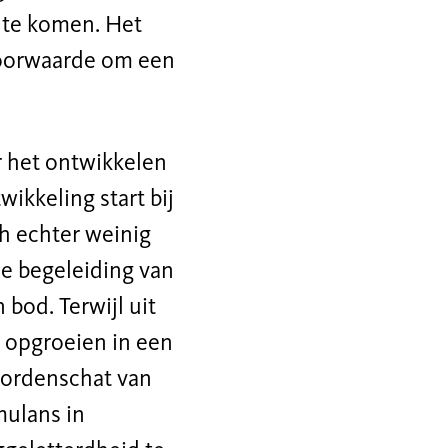
t te komen. Het
voorwaarde om een
r het ontwikkelen
ikkeling start bij
ch echter weinig
de begeleiding van
bod. Terwijl uit
n opgroeien in een
woordenschat van
mulans in