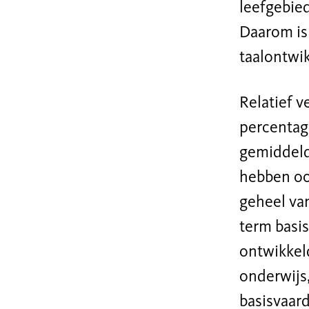
leefgebied
Daarom is 
taalontwik
Relatief v
percentage
gemiddeld
hebben oo
geheel va
term basi
ontwikkeld
onderwijs,
basisvaar