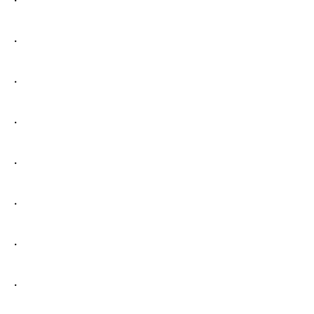
.
.
.
.
.
.
.