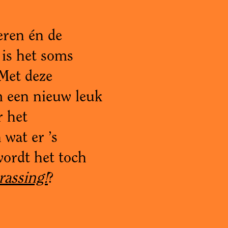
eren én de
 is het soms
 Met deze
m een nieuw leuk
r het
 wat er ’s
wordt het toch
rassing!
?