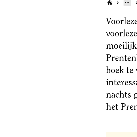
Voorlez
voorleze
moeilijk
Prenten
boek te 
interes
nachts 
het Pre