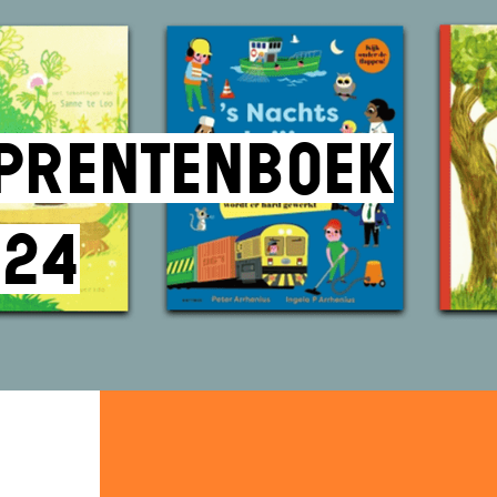
e prentenboek
024