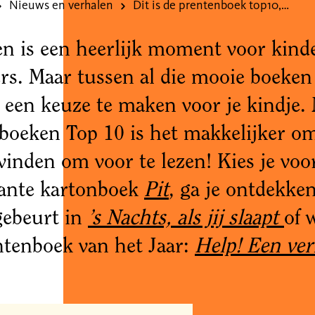
Nieuws en verhalen
Dit is de prentenboek top10, 2024
en is een heerlijk moment voor kind
rs. Maar tussen al die mooie boeken
 een keuze te maken voor je kindje.
boeken Top 10 is het makkelijker o
vinden om voor te lezen! Kies je voo
sante kartonboek
Pit
, ga je ontdekken
gebeurt in
’s Nachts, als jij slaapt
of 
ntenboek van het Jaar:
Help! Een ver