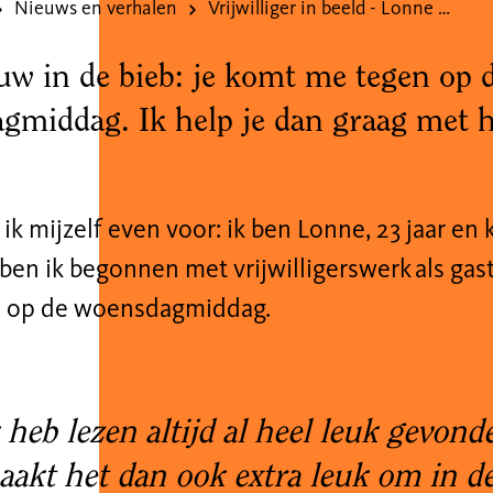
Nieuws en verhalen
Vrijwilliger in beeld - Lonne Vinken
uw in de bieb: je komt me tegen op 
gmiddag. Ik help je dan graag met h
 ik mijzelf even voor: ik ben Lonne, 23 jaar en
ben ik begonnen met vrijwilligerswerk als gas
s, op de woensdagmiddag.
 heb lezen altijd al heel leuk gevond
akt het dan ook extra leuk om in d