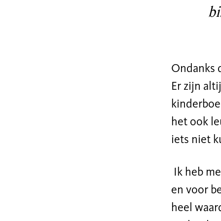
bi
Ondanks da
Er zijn al
kinderboek
het ook le
iets niet 
Ik heb me
en voor be
heel waard