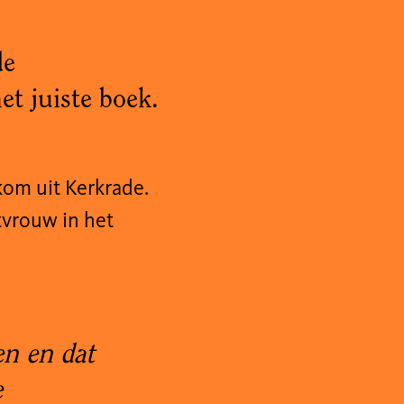
de
et juiste boek.
 kom uit Kerkrade.
tvrouw in het
en en dat
e