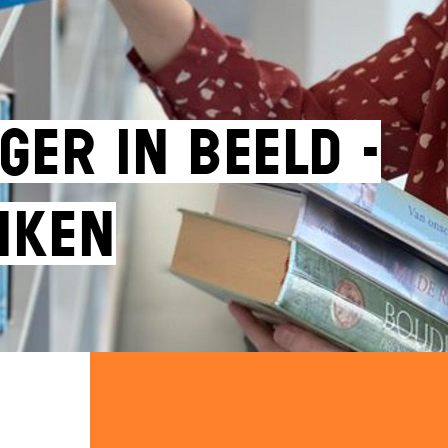
ger in beeld -
nken