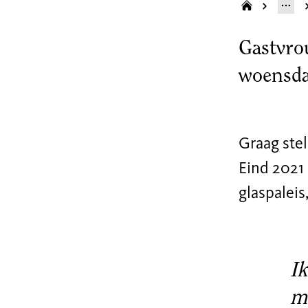
Gastvro
woensda
Graag stel
Eind 2021 
glaspalei
Ik
ma