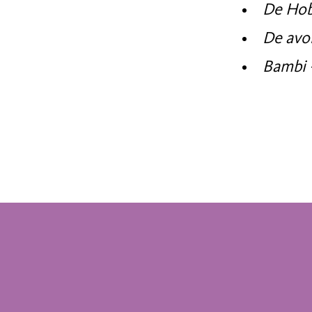
De Hob
De avo
Bambi