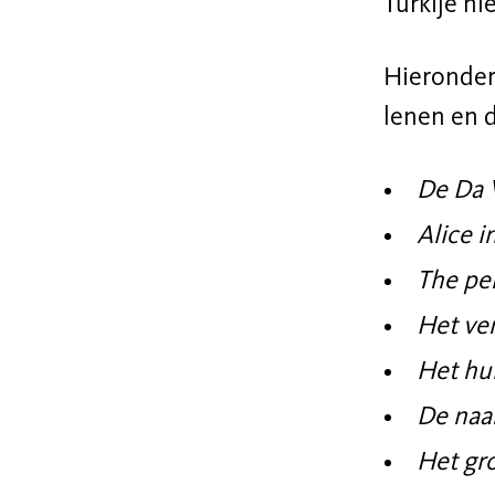
Turkije ni
Hieronder 
lenen en d
De Da 
Alice 
The per
Het ve
Het hu
De naa
Het gr