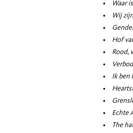
Waar i
Wij zij
Gender
Hof va
Rood, 
Verbod
Ik ben 
Hearts
Grensl
Echte 
The hat