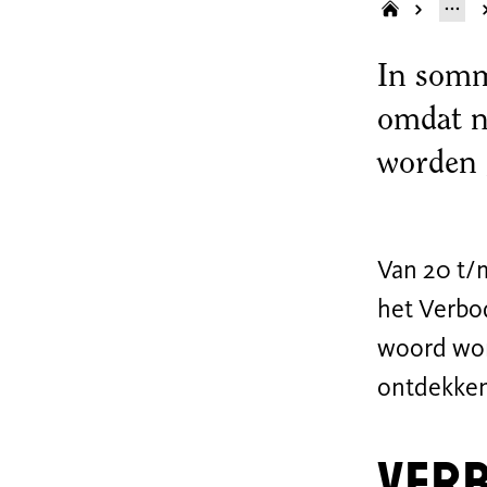
In somm
omdat n
worden 
Van 20 t/
het Verbo
woord wor
ontdekke
Verb