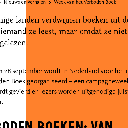
Nieuws en verhalen
Week van het Verboden Boek
ige landen verdwijnen boeken uit de
iemand ze leest, maar omdat ze ni
gelezen.
m 28 september wordt in Nederland voor het 
den Boek georganiseerd – een campagneweek 
dt gevierd en lezers worden uitgenodigd juis
n.
oden boeken: van