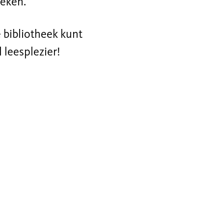
oeken.
e bibliotheek kunt
 leesplezier!