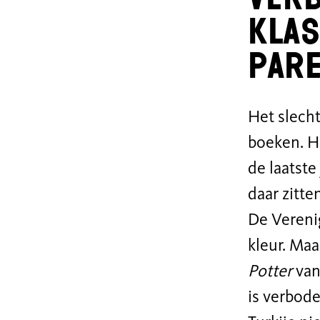
klas
pare
Het slecht
boeken. H
de laatste
daar zitte
De Verenig
kleur. Ma
Potter
van
is verbode