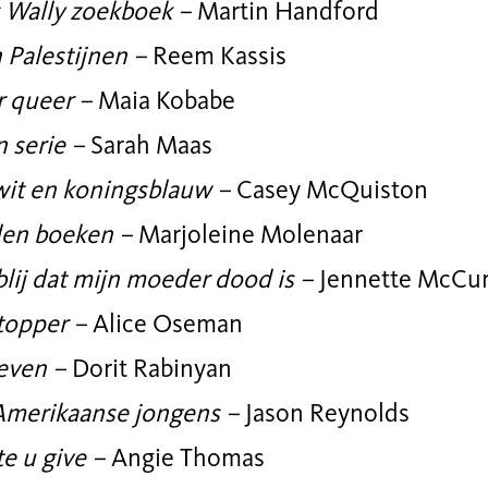
s Wally zoekboek –
Martin Handford
n Palestijnen –
Reem Kassis
 queer –
Maia Kobabe
n serie –
Sarah Maas
wit en koningsblauw –
Casey McQuiston
en boeken –
Marjoleine Molenaar
blij dat mijn moeder dood is –
Jennette McCu
topper –
Alice Oseman
even –
Dorit Rabinyan
Amerikaanse jongens –
Jason Reynolds
e u give –
Angie Thomas