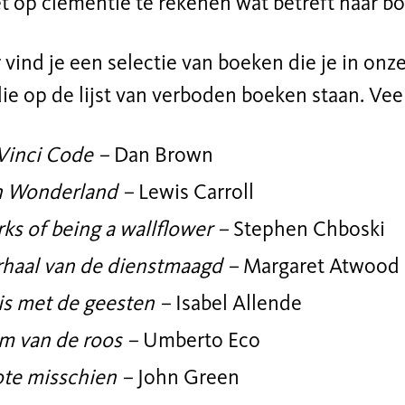
et op clementie te rekenen wat betreft haar b
vind je een selectie van boeken die je in onz
ie op de lijst van verboden boeken staan. Veel
Vinci Code –
Dan Brown
in Wonderland –
Lewis Carroll
ks of being a wallflower –
Stephen Chboski
rhaal van de dienstmaagd –
Margaret Atwood
is met de geesten –
Isabel Allende
m van de roos –
Umberto Eco
ote misschien –
John Green