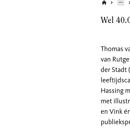
Wel 40.0
Thomas va
van Rutger
der Stadt
leeftijdsc
Hassing m
met illust
en Vink én
publieksp