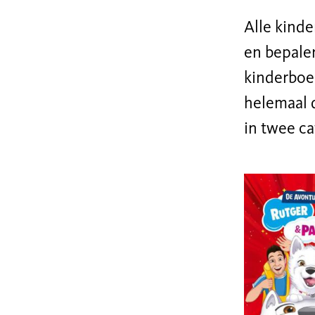
Alle kind
en bepalen
kinderboek
helemaal d
in twee ca