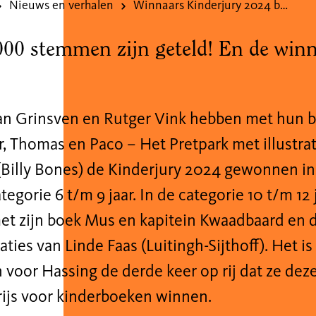
Nieuws en verhalen
Winnaars Kinderjury 2024 bekend!
00 stemmen zijn geteld! En de winna
n Grinsven en Rutger Vink hebben met hun 
, Thomas en Paco – Het Pretpark met illustra
 (Billy Bones) de Kinderjury 2024 gewonnen in
ategorie 6 t/m 9 jaar. In de categorie 10 t/m 12
et zijn boek Mus en kapitein Kwaadbaard en d
raties van Linde Faas (Luitingh-Sijthoff). Het 
 voor Hassing de derde keer op rij dat ze deze
rijs voor kinderboeken winnen.