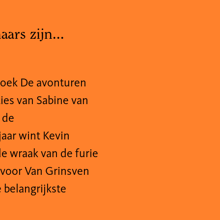
ars zijn...
boek De avonturen
ties van Sabine van
 de
 jaar wint Kevin
e wraak van de furie
is voor Van Grinsven
 belangrijkste