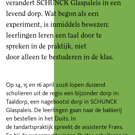
verandert
SCHUNCK
Glaspaleis in een
levend dorp. Wat begon als een
experiment, is inmiddels bewezen:
leerlingen leren een taal door te
spreken
in de praktijk,
niet
door
alleen
te bestuderen
in de klas
.
Op 14, 15 en 16 april 2026 lopen duizend
scholieren uit de regio een
bijzonder
dorp in
:
Taaldorp, een nagebootst dorp in SCHUNCK
Glaspaleis. De leerlingen gaan naar de bakkerij
en bestellen in het Duits. In
de
tandartspraktijk
spreekt de a
ssistente Fran
s
.