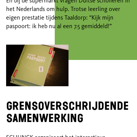
E
n bij de
supermarkt
vragen Duitse scholieren in
het Nederlands om hulp.
Trotse leerling over
eigen prestatie tijdens Taaldorp: “Kijk mijn
paspoort:
ik heb nu al een 7.5 gemiddeld!”
Grensoverschrijdende
samenwerking