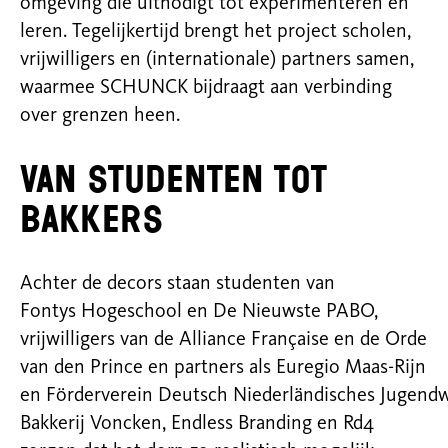
omgeving die uitnodigt tot experimenteren en
leren. Tegelijkertijd brengt het project scholen,
vrijwilligers en (internationale) partners samen,
waarmee SCHUNCK bijdraagt aan verbinding
over grenzen heen.
Van studenten tot
bakkers
Achter de decors staan studenten van
Fontys
Hogeschool en De Nieuwste PABO,
vrijwilligers van de Alliance Française en de Orde
van den Prince
en partners als Euregio Maas-Rijn
en
Förderverein
Deutsch
Niederländisches
Jugend
Bakkerij
Voncken
,
Endless
Branding en Rd4