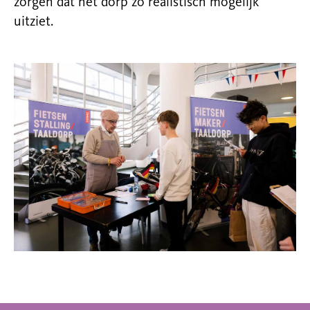
zorgen dat het dorp
zo
realistisch mogelijk
u
itziet.