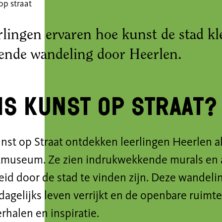
op straat
rlingen ervaren hoe kunst de stad kl
rende wandeling door Heerlen.
is Kunst op Straat?
nst op Straat ontdekken leerlingen Heerlen a
museum. Ze zien indrukwekkende murals en
eid door de stad te vinden zijn. Deze wandelin
dagelijks leven verrijkt en de openbare ruimt
erhalen en inspiratie.