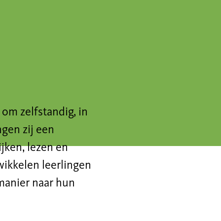
 om zelfstandig, in
ngen zij een
jken, lezen en
wikkelen leerlingen
manier naar hun