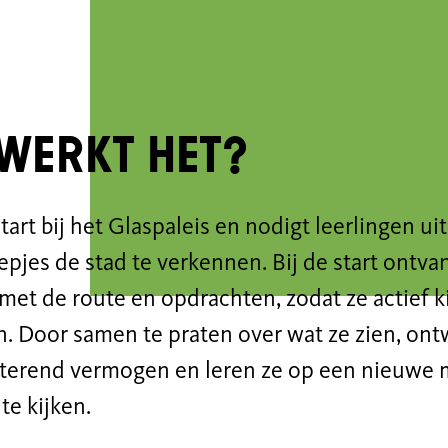
werkt het?
tart bij het Glaspaleis en nodigt leerlingen uit
epjes de stad te verkennen. Bij de start ontva
et de route en opdrachten, zodat ze actief ki
n. Door samen te praten over wat ze zien, ont
cterend vermogen en leren ze op een nieuwe 
te kijken.