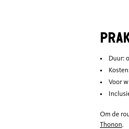
Prak
Duur: o
Kosten
Voor wi
Inclus
Om de rou
Thonon
.