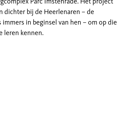
complex Parc Imstenrade. Het project
n dichter bij de Heerlenaren – de
is immers in beginsel van hen – om op die
e leren kennen.