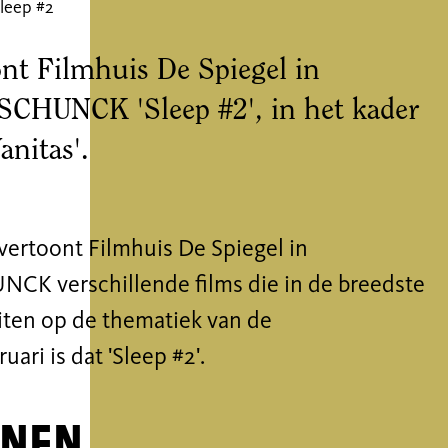
Sleep #2
ont Filmhuis De Spiegel in
CHUNCK 'Sleep #2', in het kader
anitas'.
vertoont Filmhuis De Spiegel in
K verschillende films die in de breedste
iten op de thematiek van de
uari is dat 'Sleep #2'.
enen