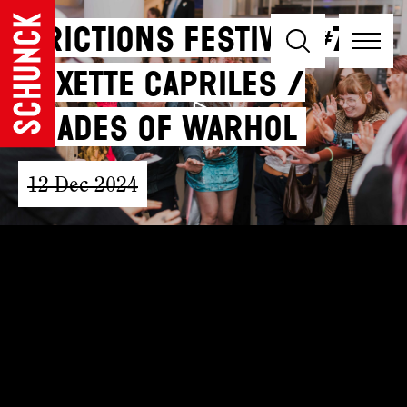
Frictions festival #7 -
Roxette Capriles /
Shades of Warhol
12 Dec 2024