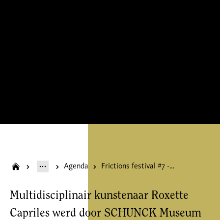
Agenda
Frictions festival #7 - Roxette Capriles / Shades of Warhol
Multidisciplinair kunstenaar
Roxette
Capriles
werd door SCHUNCK
Museum