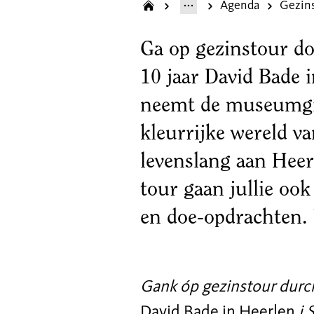
Agenda
Ga op gezinstour do
10 jaar David Bade i
neemt de
museumgid
kleurrijke wereld v
levenslang aan Heer
tour gaan
jullie ook
en doe-opdrachten. U
Gank óp gezinstour durc
David Bade in Heerlen
i 