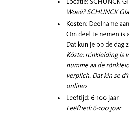
Locatie: SCHUNCK Glas
Woeë? SCHUNCK Glaasp
Kosten: Deelname aan 
Om deel te nemen is 
Dat kun je op de dag 
Köste: rónkleiding is 
numme aa de rónkleid
verplich. Dat kin se d’
online>
Leeftijd: 6-100 jaar
Leëftied: 6-100 joar