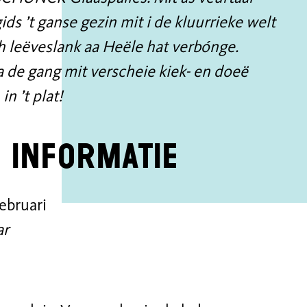
s ’t ganse gezin mit i de kluurrieke welt
ch leëveslank aa Heële hat verbónge.
a de gang mit verscheie kiek- en doeë
n ’t plat!
 informatie
ebruari
ar