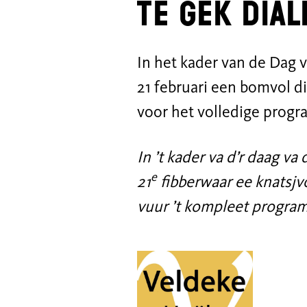
Te gek dia
In het kader van de Dag
21 februari een bomvol 
voor
het volledige prog
In ’t kader va d’r daag v
e
21
fibberwaar ee knatsjv
vuur ’t kompleet program