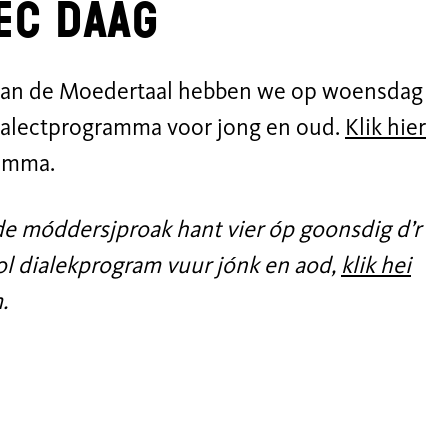
lec daag
 van de Moedertaal hebben we op woensdag
dialectprogramma voor jong en oud.
Klik hier
ramma.
a de móddersjproak hant vier óp goonsdig d’r
ol dialekprogram vuur jónk en aod,
klik hei
.