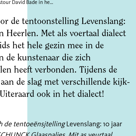
Gezinstour David Bade in het dialect (6+)
or de tentoonstelling Levenslang:
n Heerlen. Met als voertaal dialect
s het hele gezin mee in de
an de kunstenaar die zich
len heeft verbonden. Tijdens de
 aan de slag met verschillende kijk-
iteraard ook in het dialect!
h de tentoeënsjtelling
Levenslang: 10 jaar
SCHUNCK Glaaspalies. Mit as veurtaal