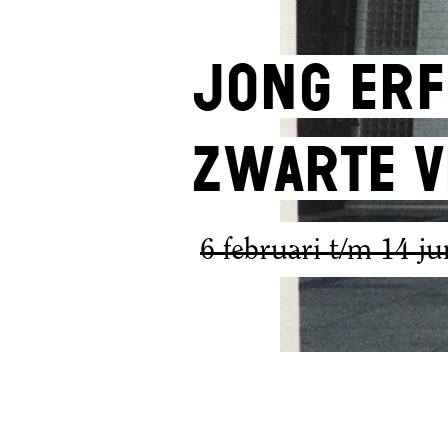
Jong Erf
zwarte v
6 februari t/m 14 j