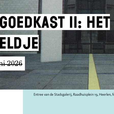
goedkast II: Het
eldje
uni 2026
Entree van de Stadsgalerij, Raadhuisplein 19, Heerlen,