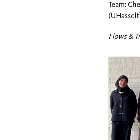
Team: Cher
(UHasselt
Flows & T