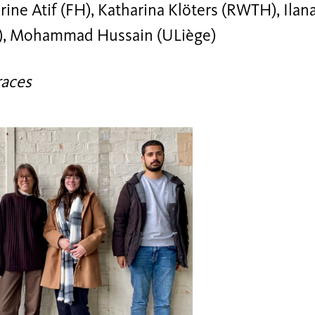
ine Atif (FH), Katharina Klöters (RWTH), Ilan
), Mohammad Hussain (ULiège)
races