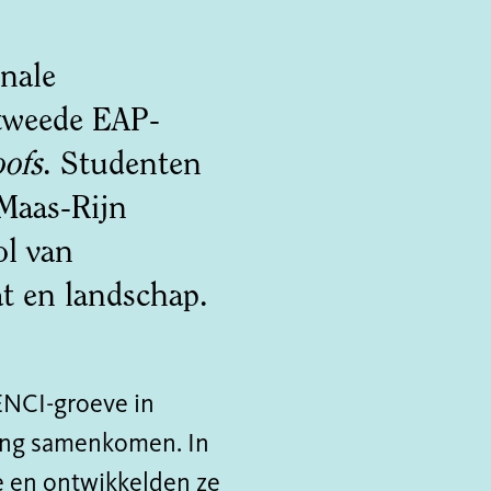
onale
 tweede EAP-
ofs
. Studenten
 Maas-Rijn
ol van
t en landschap.
ENCI-groeve in
ding samenkomen. In
e en ontwikkelden ze