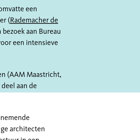
 omvatte een
er (
Rademacher de
en bezoek aan Bureau
oor een intensieve
en (AAM Maastricht,
deel aan de
elnemende
nge architecten