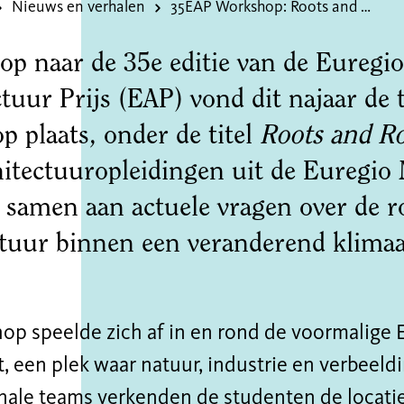
Nieuws en verhalen
35EAP Workshop: Roots and Roofs
op naar de 35e editie van de Euregi
ctuur Prijs (EAP) vond dit najaar de
 plaats, onder de titel
Roots and Ro
hitectuuropleidingen uit de Euregio
 samen aan actuele vragen over de r
ctuur binnen een veranderend klimaa
op speelde zich af in en rond de voormalige 
t, een plek waar natuur, industrie en verbeel
onale teams verkenden de studenten de locati