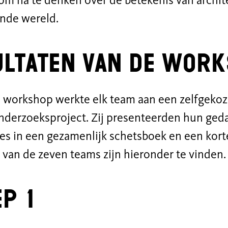
om na te denken over de betekenis van archit
ende wereld.
ultaten van de wo
e workshop werkte elk team aan een zelfgeko
derzoeksproject. Zij presenteerden hun geda
ies in een gezamenlijk schetsboek en een korte
 van de zeven teams zijn hieronder te vinden.
p 1