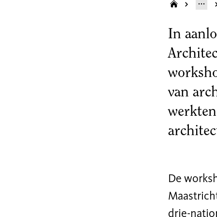
In aanlo
Archite
workshop
van arc
werkten
archite
De worksh
Maastrich
drie-nati