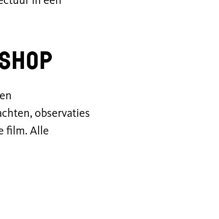
ectuur in een
rkshop
zen
chten, observaties
 film. Alle