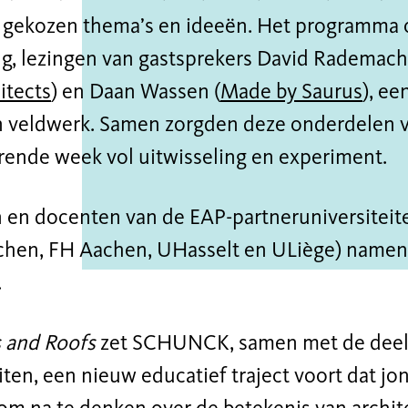
 gekozen thema’s en ideeën. Het programma
ng, lezingen van gastsprekers David Rademach
itects
) en Daan Wassen (
Made by Saurus
), e
n veldwerk. Samen zorgden deze onderdelen v
erende week vol uitwisseling en experiment.
 en docenten van de EAP-partneruniversiteit
en, FH Aachen, UHasselt en ULiège) namen 
.
 and Roofs
zet SCHUNCK, samen met de de
iten, een nieuw educatief traject voort dat jo