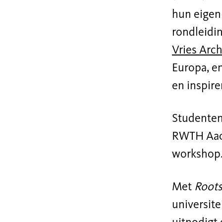
hun eigen
rondleidi
Vries Arch
Europa, e
en inspir
Studenten
RWTH Aach
workshop
Met
Roots
universite