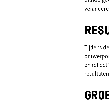
uitnodigt 
verander
Res
Tijdens d
ontwerpon
en reflect
resultaten
Groe