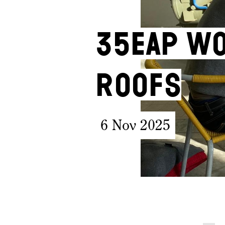
35EAP Wo
Roofs
6 Nov 2025