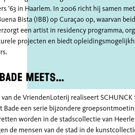
ers ’63 in Haarlem. In 2006 richt hij samen me
Buena Bista (IBB) op Curaçao op, waarvan beid
rzorgt een artist in residency programma, or
turele projecten en biedt opleidingsmogelijk
rs.
 Bade Meets…
 van de VriendenLoterij realiseert SCHUNCK 
 Bade een serie bijzondere groepsontmoeting
retten worden in de stadscollectie van Heer
en de mensen van de stad in de kunstcollecti