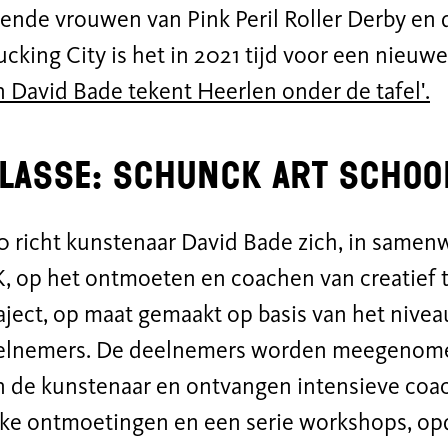
sende vrouwen van Pink Peril Roller Derby en
cking City is het in 2021 tijd voor een nieuw
n David Bade tekent Heerlen onder de tafel'.
lasse: SCHUNCK Art schoo
0 richt kunstenaar David Bade zich, in samen
op het ontmoeten en coachen van creatief ta
aject, op maat gemaakt op basis van het nivea
elnemers. De deelnemers worden meegenomen
n de kunstenaar en ontvangen intensieve coac
jke ontmoetingen en een serie workshops, op