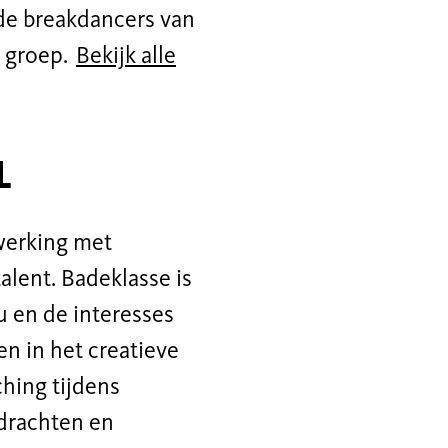
 de breakdancers van
e groep.
Bekijk alle
l
werking met
lent. Badeklasse is
u en de interesses
 in het creatieve
hing tijdens
drachten en