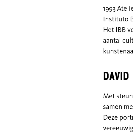
1993 Ateli
Instituto 
Het IBB ve
aantal cul
kunstenaa
David
Met steun
samen met
Deze port
vereeuwig