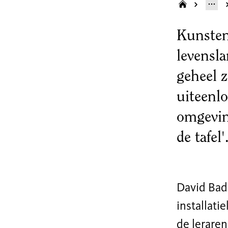
Kunsten
levensl
geheel 
uiteenl
omgevin
de tafel'
David Bad
installati
de lerare