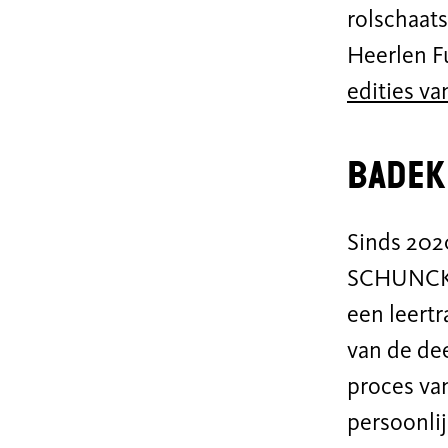
rolschaat
Heerlen Fu
edities va
Badek
Sinds 202
SCHUNCK, 
een leertr
van de de
proces va
persoonli