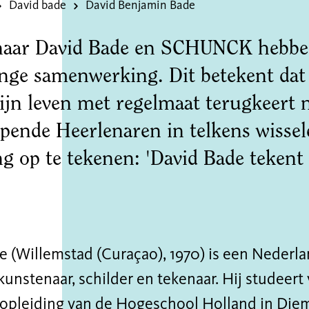
David bade
David Benjamin Bade
aar David Bade en SCHUNCK hebbe
ange samenwerking. Dit betekent da
zijn leven met regelmaat terugkeert
opende Heerlenaren in telkens wissel
g op te tekenen: 'David Bade tekent
.
e (Willemstad (Curaçao), 1970) is een Nederl
ekunstenaar, schilder en tekenaar. Hij studeert
nopleiding van de Hogeschool Holland in Die