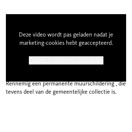
Muurschildering Bade in
Deze video wordt pas geladen nadat je
huiskamer Rennemig
marketing-cookies hebt geaccepteerd.
Om ‘David Bade tekent Heerlen onder tafel’ nóg
Cookie-instellingen aanpassen
uitdagender te maken, maakt Bade voor ‘Bades
tafeltje-dek-je-tour’ in een huiskamer in
Rennemig een permanente muurschildering , die
tevens deel van de gemeentelijke collectie is.