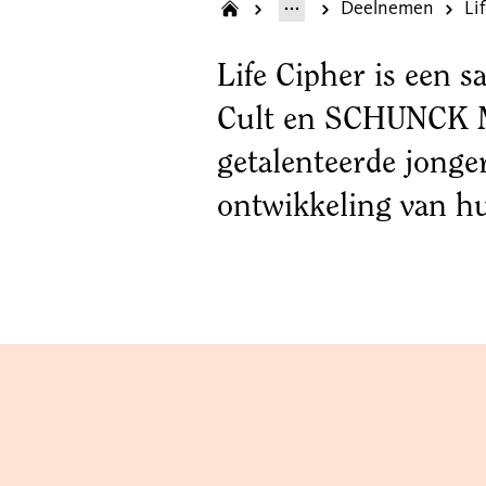
Deelnemen
Li
Life Cipher is een 
Cult en SCHUNCK M
getalenteerde jonger
ontwikkeling van h