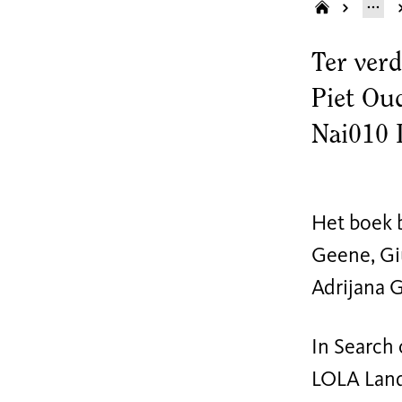
Ter ver
Piet Ou
Nai010 
Het boek b
Geene, Gi
Adrijana 
In Search
LOLA Land