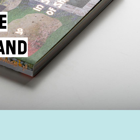
e
and