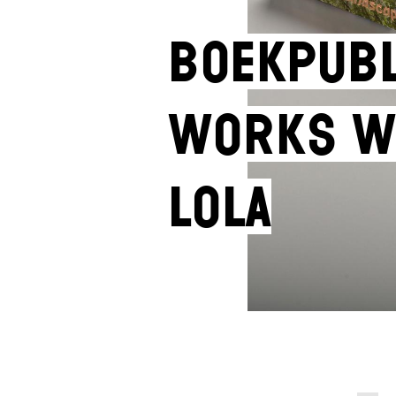
Boekpubl
Works wi
LOLA