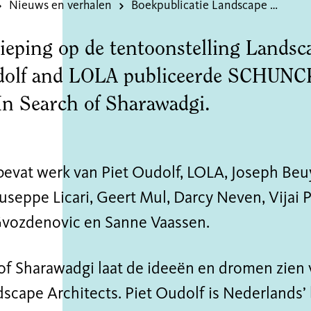
Nieuws en verhalen
Boekpublicatie Landscape Works with Piet Oudolf and LOLA
dieping op de tentoonstelling Lands
dolf and LOLA publiceerde SCHUN
In Search of Sharawadgi.
evat werk van Piet Oudolf, LOLA, Joseph Beuy
useppe Licari, Geert Mul, Darcy Neven, Vijai
Gvozdenovic en Sanne Vaassen.
 of Sharawadgi laat de ideeën en dromen zien 
scape Architects. Piet Oudolf is Nederlands’