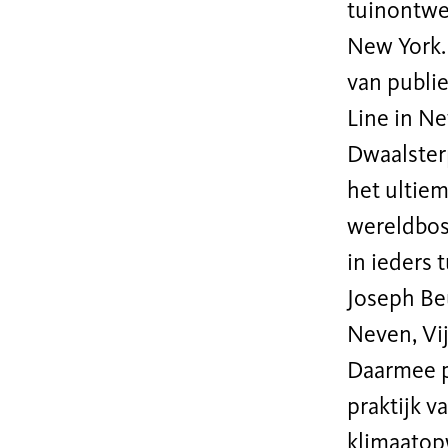
tuinontwe
New York.
van publi
Line in Ne
Dwaalsterp
het ultie
wereldbos
in ieders 
Joseph Beu
Neven, Vi
Daarmee p
praktijk v
klimaatop