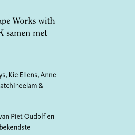
cape Works with
CK samen met
s, Kie Ellens, Anne
 Patchineelam &
van Piet Oudolf en
 bekendste