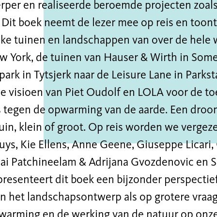
rper en realiseerde beroemde projecten zoals
 Dit boek neemt de lezer mee op reis en toont
eke tuinen en landschappen van over de hele 
w York, de tuinen van Hauser & Wirth in Some
ark in Tytsjerk naar de Leisure Lane in Parks
me visioen van Piet Oudolf en LOLA voor de t
 tegen de opwarming van de aarde. Een droo
tuin, klein of groot. Op reis worden we verge
ys, Kie Ellens, Anne Geene, Giuseppe Licari,
jai Patchineelam & Adrijana Gvozdenovic en 
resenteert dit boek een bijzonder perspectie
an het landschapsontwerp als op grotere vraa
warming en de werking van de natuur op onz