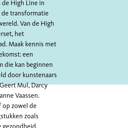
 de High Line in
 de transformatie
wereld. Van de High
rset, het
tad. Maak kennis met
oekomst: een
m die kan beginnen
zeld door kunstenaars
 Geert Mul, Darcy
Sanne Vaassen.
f op zowel de
gstukken zoals
e gezondheid.