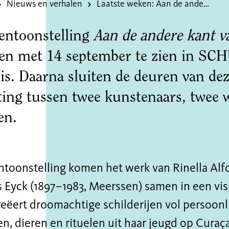
Nieuws en verhalen
Laatste weken: Aan de andere kant van de oceaan
entoonstelling
Aan de andere kant v
 en met 14 september te zien in S
is. Daarna sluiten de deuren van de
ing tussen twee kunstenaars, twee 
ken.
ntoonstelling komen het werk van Rinella Alf
 Eyck (1897–1983, Meerssen) samen in een vis
eëert droomachtige schilderijen vol persoonl
, dieren en rituelen uit haar jeugd op Curaç