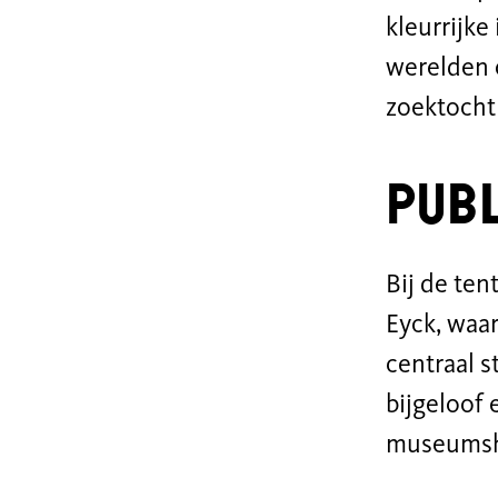
kleurrijke
werelden o
zoektocht 
Publ
Bij de ten
Eyck, waa
centraal s
bijgeloof 
museumsh