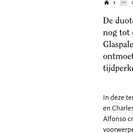
De duot
nog tot
Glaspale
ontmoet
tijdper
In deze te
en Charles
Alfonso cr
voorwerpen