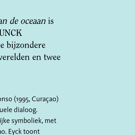
an de oceaan
is
CHUNCK
ze bijzondere
werelden en twee
onso (1995, Curaçao)
uele dialoog.
ijke symboliek, met
ao. Eyck toont