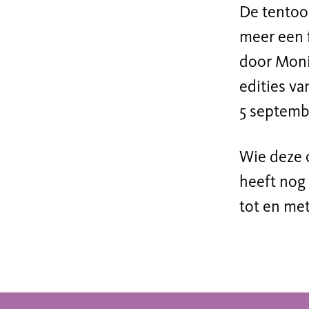
De tentoo
meer een 
door Moni
edities va
5 septembe
Wie deze 
heeft nog
tot en me