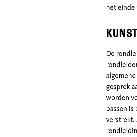
het einde 
Kunst
De rondle
rondleider
algemene 
gesprek aa
worden vo
passen is
verstrekt.
rondleidi