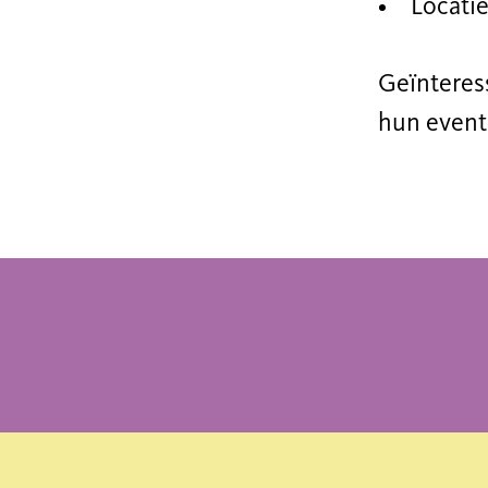
Locatie
Geïnteress
hun eventu