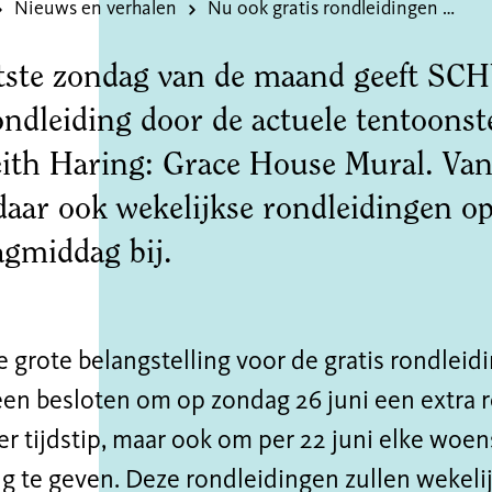
Nieuws en verhalen
Nu ook gratis rondleidingen op woensdag
atste zondag van de maand geeft S
ondleiding door de actuele tentoonste
eith Haring: Grace House Mural. Van
aar ook wekelijkse rondleidingen o
gmiddag bij.
grote belangstelling voor de gratis rondleid
leen besloten om op zondag 26 juni een extra 
er tijdstip, maar ook om per 22 juni elke woen
g te geven. Deze rondleidingen zullen wekelij