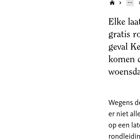
Elke la
gratis r
geval K
komen d
woensda
Wegens de 
er niet al
op een lat
rondleidin