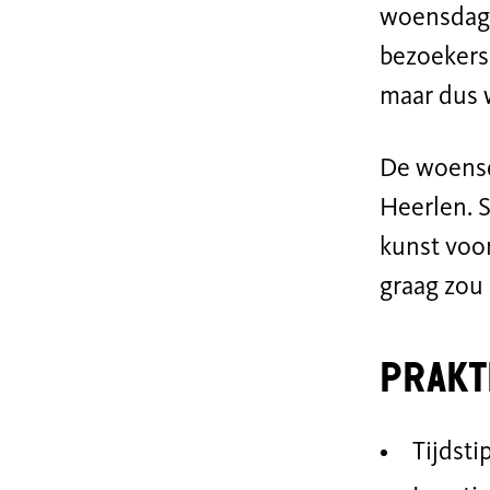
woensdagm
bezoekers
maar dus 
De woensd
Heerlen. 
kunst voor
graag zou 
Prakt
Tijdstip