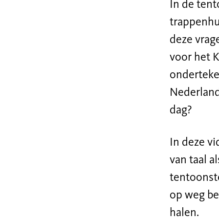
In de ten
trappenhu
deze vrag
voor het K
onderteke
Nederland
dag?
In deze vi
van taal a
tentoonste
op weg be
halen.