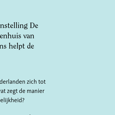
nstelling De
penhuis van
s helpt de
derlanden zich tot
wat zegt de manier
elijkheid?