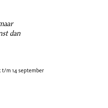
 maar
nst dan
jk t/m 14 september