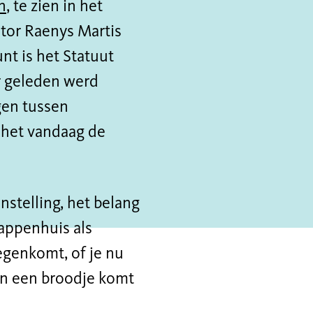
n
, te zien in het
tor Raenys Martis
nt is het Statuut
ar geleden werd
gen tussen
 het vandaag de
nstelling, het belang
rappenhuis als
egenkomt, of je nu
on een broodje komt