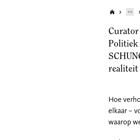
Curator 
Politiek
SCHUNCK
realitei
Hoe verho
elkaar – v
waarop we