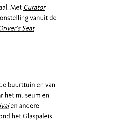
aal. Met
Curator
stelling vanuit de
Driver’s Seat
de buurttuin en van
ar het museum en
ival
en andere
ond het Glaspaleis.