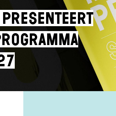
 presenteert
programma
27