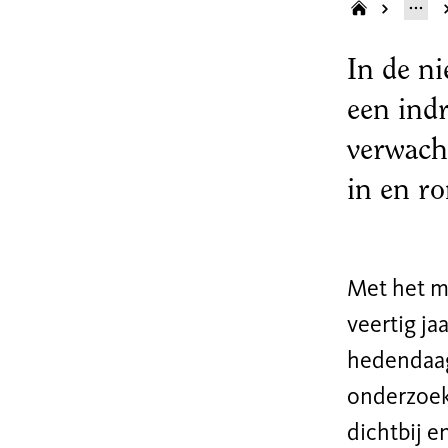
In de n
een ind
verwacht
in en ro
Met het 
veertig j
hedendaag
onderzoek
dichtbij e