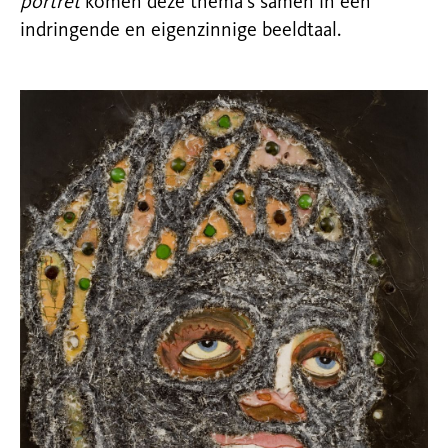
portret
komen deze thema’s samen in een
indringende en eigenzinnige beeldtaal.