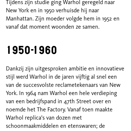
Tijdens zijn studie ging
Warhol
geregeld naar
New York en in 1950 verhuisde hij naar
Manhattan. Zijn moeder volgde hem in 1952 en
vanaf dat moment woonden ze samen.
1950-1960
Dankzij zijn uitgesproken ambitie en innovatieve
stijl werd
Warhol
in de jaren vijftig al snel een
van de succesvolste
reclame
tekenaars
van New
York. In 1964
nam
Wa
rhol
een hele verdieping
van een bedrijfspand in 47th Street over en
noemde het
The
Fac
tory
. Vanaf toen maa
kte
Wa
rhol
replica’s van dozen met
schoonmaakmiddelen en etenswaren; de