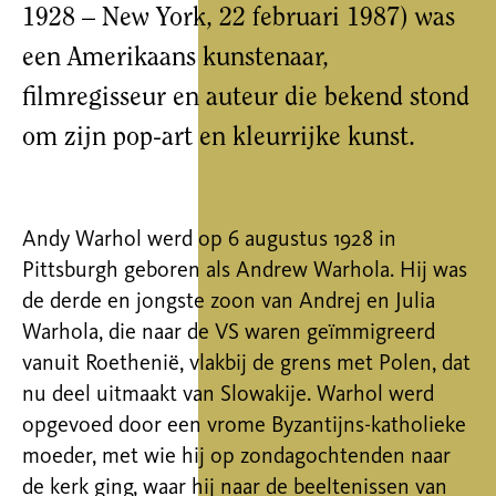
1928 – New York, 22 februari 1987) was
een Amerikaans kunstenaar,
filmregisseur en auteur die bekend stond
om zijn pop-art en kleurrijke kunst.
Andy
Warhol
werd
op 6
augustus
1928 in
Pittsburgh
geboren
als
Andrew
Warhola
. Hij was
de
derde
en
jongste
zoon van Andrej
en
Julia
Warhola
, die
naar
de VS
waren
geïmmigreerd
vanuit
Roethenië
,
vlakbij
de
grens
met Polen,
dat
nu
deel
uitmaakt
van
Slowakije
.
Warhol
werd
opgevoed
door
een
vrome
Byzantijns-katholieke
moeder
, met
wie
hij
op
zondagochtenden
naar
de
kerk
ging
,
waar
hij
naar
de
beeltenissen
van