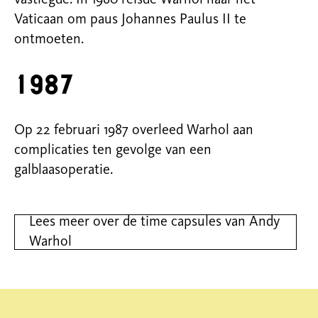
vastlegde. In 1980 reisde
Warhol
naar het
Vaticaan om paus Johannes Paulus II te
ontmoeten.
1987
Op 22
februari
1987
overleed
Warhol
aan
complicaties
ten
gevolge
van
een
galblaasoperatie
.
Lees meer over de time capsules van Andy
Warhol