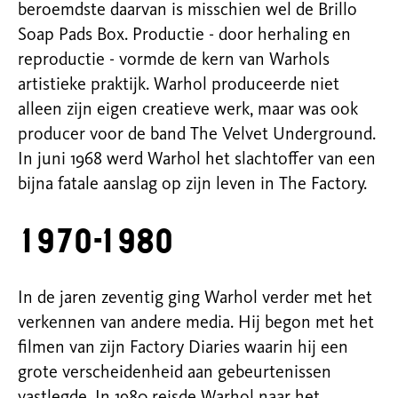
beroemdste daarvan is misschien wel
de
Br
illo
S
oap
Pads
Box. Productie
-
door herhaling en
reproductie
-
vormde de kern
v
an
War
hols
artistieke prakti
jk.
Wa
rhol
produceerde niet
alleen zijn eigen creatieve werk, maar was ook
producer voor de band The Velvet Underground.
In juni 1968 w
erd
Wa
rhol
het slachtoffer van een
bijna fatale aanslag op zijn leven in
The
Fac
tory
.
1970-1980
In
de jaren zeventig
ging
Warhol
verder met het
verkennen van andere media. Hij begon met het
filmen van zijn
Factory
Diaries
waarin hij een
grote verscheidenheid aan gebeurtenissen