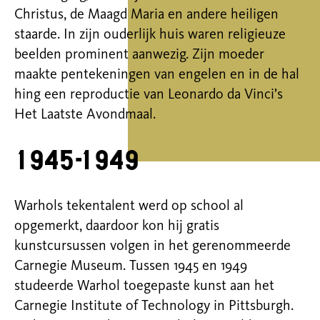
Christus, de
Maagd
Maria
en
andere
heiligen
staarde
.
I
n
zijn ouderlijk huis
waren
religieuze
beelden
prominent
aanwezig
.
Zijn
moeder
maakte
pentekeningen
van
engelen
en
in de
hal
hing
een
reproductie
van Leonardo da Vinci’s
Het
Laatste
Avondmaal
.
1945-1949
Warhols
tekentalent werd op school al
opgemerkt
,
daardoor kon hij gratis
kunstcursussen volgen in het gerenommeerde
Carnegie
Museum. Tussen 1945 en 1949
studeerde
Warhol
toegepaste kunst aan het
Carnegie
Institute
of Technology in Pittsburgh.