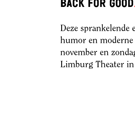
back for good
instellingen
aanpassen
Deze sprankelende 
humor en moderne p
november en zondag
Limburg Theater in