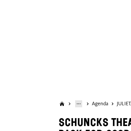
Deze video
wordt pas
geladen nadat
je marketing-
Agenda
JULIET
cookies hebt
geaccepteerd.
SCHUNCKs thea
Cookie-