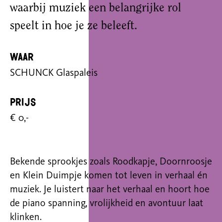
waarbij muziek een belangrijke rol
speelt in hoe je ze beleeft.
Waar
SCHUNCK Glaspaleis
Prijs
€ 0,-
Bekende sprookjes zoals Roodkapje, Doornroosje
en Klein Duimpje komen tot leven in verhaal én
muziek. Je luistert naar het verhaal en hoort hoe
de piano spanning, vrolijkheid en avontuur laat
klinken.