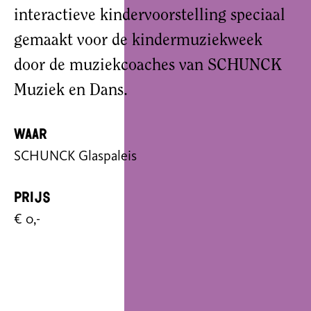
interactieve kindervoorstelling speciaal
gemaakt voor de kindermuziekweek
door de muziekcoaches van SCHUNCK
Muziek en Dans.
Waar
SCHUNCK Glaspaleis
Prijs
€ 0,-