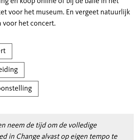
ng én koop online of bij de balie in het
ket voor het museum. En vergeet natuurlijk
en voor het concert.
rt
eiding
oonstelling
n neem de tijd om de volledige
e
d
in Change alvast op eigen tempo te