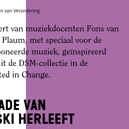
n van Verandering
cert van muziekdocenten Fons van
 Plaum, met speciaal voor de
oneerde muziek, geïnspireerd
t de DSM-collectie in de
oted in Change.
ade van
ki herleeft