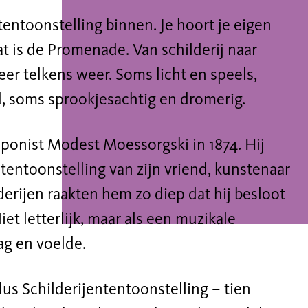
 tentoonstelling binnen. Je hoort je eigen
t is de Promenade. Van schilderij naar
feer telkens weer. Soms licht en speels,
, soms sprookjesachtig en dromerig.
ponist Modest Moessorgski in 1874. Hij
entoonstelling van zijn vriend, kunstenaar
erijen raakten hem zo diep dat hij besloot
et letterlijk, maar als een muzikale
zag en voelde.
us Schilderijententoonstelling – tien