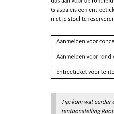
dus aan voor de rondleidi
Glaspaleis een entreetic
niet je stoel te reserver
Aanmelden voor conce
Aanmelden voor rondl
Entreeticket voor tent
T
ip:
kom wat eerder e
tentoonstelling
Root