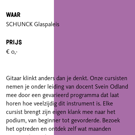
Waar
SCHUNCK Glaspaleis
Prijs
€ 0,-
Gitaar klinkt anders dan je denkt. Onze cursisten
nemen je onder leiding van docent Svein Odland
mee door een gevarieerd programma dat laat
horen hoe veelzijdig dit instrument is. Elke
cursist brengt zijn eigen klank mee naar het
podium, van beginner tot gevorderde. Bezoek
het optreden en ontdek zelf wat maanden