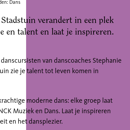
den: Dans
Stadstuin verandert in een plek
e en talent en laat je inspireren.
e danscursisten van danscoaches Stephanie
uin zie je talent tot leven komen in
 krachtige moderne dans: elke groep laat
NCK Muziek en Dans. Laat je inspireren
eit en het dansplezier.