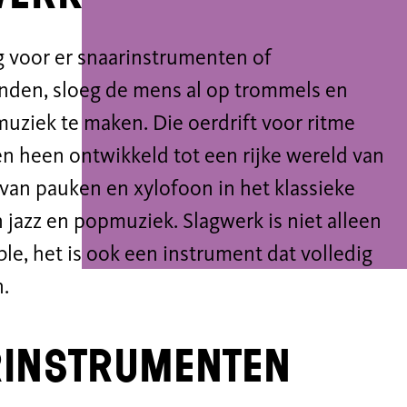
g voor er snaarinstrumenten of
nden, sloeg de mens al op trommels en
ziek te maken. Die oerdrift voor ritme
n heen ontwikkeld tot een rijke wereld van
van pauken en xylofoon in het klassieke
n jazz en popmuziek. Slagwerk is niet alleen
e, het is ook een instrument dat volledig
n.
rinstrumenten