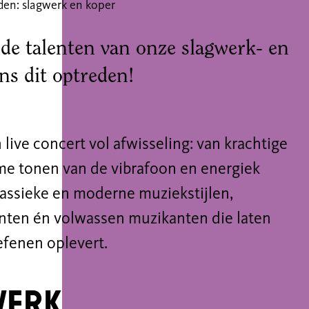
en: slagwerk en koper
de talenten van onze slagwerk- en
ns dit optreden!
live concert vol afwisseling: van krachtige
me tonen van de vibrafoon en energiek
klassieke en moderne muziekstijlen,
enten én volwassen muzikanten die laten
efenen oplevert.
werk