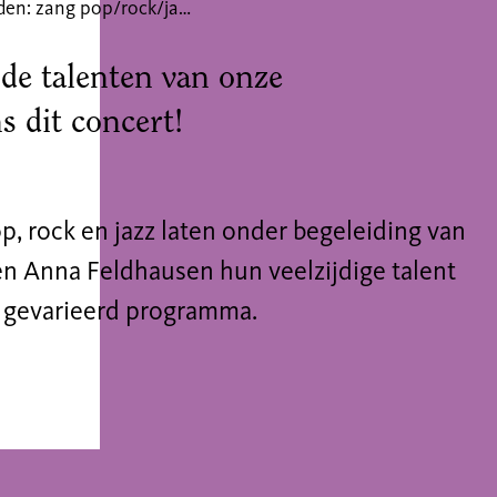
Optreden: zang pop/rock/jazz
de talenten van onze
ns dit concert!
p, rock en jazz laten onder begeleiding van
 en Anna Feldhausen hun veelzijdige talent
n gevarieerd programma.