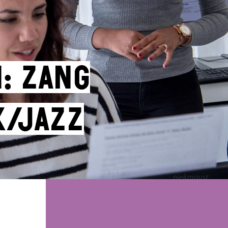
: zang
k/jazz