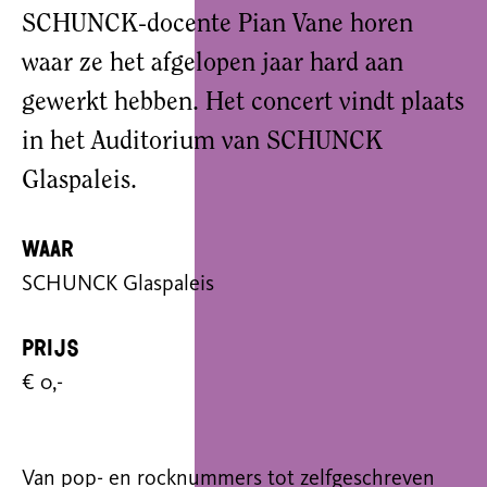
SCHUNCK-docente Pian Vane horen
waar ze het afgelopen jaar hard aan
gewerkt hebben. Het concert vindt plaats
in het Auditorium van SCHUNCK
Glaspaleis.
Waar
SCHUNCK Glaspaleis
Prijs
€ 0,-
Van pop- en rocknummers tot zelfgeschreven