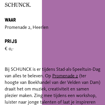
SCHUNCK.
Waar
Promenade 2, Heerlen
Prijs
€ 0,-
Bij SCHUNCK is er tijdens Stad-als-Speeltuin-Dag
van alles te beleven. Op
Promenade 2
(ter
hoogte van Boekhandel van der Velden van Dam)
draait het om muziek, creativiteit en samen
plezier maken. Zing mee tijdens een workshop,
luister naar jonge talenten of laat je inspireren