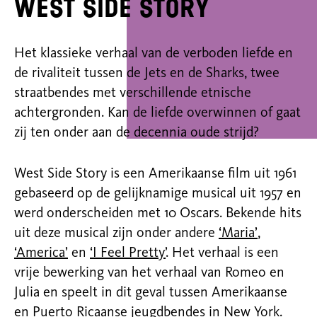
West Side Story
Het klassieke verhaal van de verboden liefde en
de rivaliteit tussen de Jets en de Sharks, twee
straatbendes met verschillende etnische
achtergronden. Kan de liefde overwinnen of gaat
zij ten onder aan de decennia oude strijd?
West Side Story is een Amerikaanse film uit 1961
gebaseerd op de gelijknamige musical uit 1957 en
werd onderscheiden met 10 Oscars. Bekende hits
uit deze musical zijn onder andere
‘Maria’
,
‘America’
en
‘I Feel Pretty’
. Het verhaal is een
vrije bewerking van het verhaal van Romeo en
Julia en speelt in dit geval tussen Amerikaanse
en Puerto Ricaanse jeugdbendes in New York.