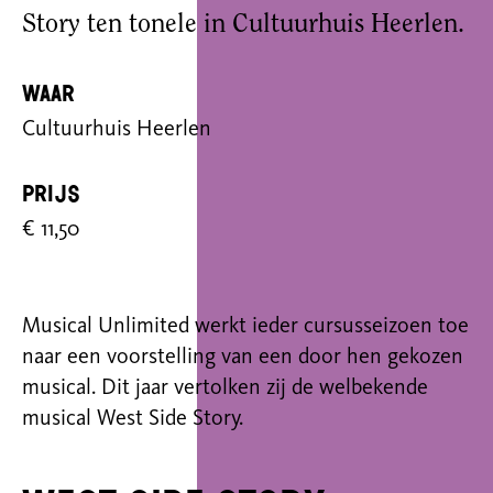
Story ten tonele in Cultuurhuis Heerlen.
Waar
Cultuurhuis Heerlen
Prijs
€ 11,50
Musical Unlimited werkt ieder cursusseizoen toe
naar een voorstelling van een door hen gekozen
musical. Dit jaar vertolken zij de welbekende
musical West Side Story.