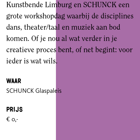
Kunstbende Limburg en SCHUNCK een
grote workshopdag waarbij de disciplines
dans, theater/taal en muziek aan bod
komen. Of je nou al wat verder in je
creatieve proces bent, of net begint: voor
ieder is wat wils.
Waar
SCHUNCK Glaspaleis
Prijs
€ 0,-