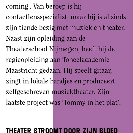
coming'. Van beroep is hij
contactlensspecialist, maar hij is al sinds
zijn tiende bezig met muziek en theater.
Naast zijn opleiding aan de
Theaterschool Nijmegen, heeft hij de
regieopleiding aan Toneelacademie
Maastricht gedaan. Hij speelt gitaar,
zingt in lokale bandjes en produceert
zelfgeschreven muziektheater. Zijn
laatste project was ‘Tommy in het plat’.
Theater stroomt door zijn bloed