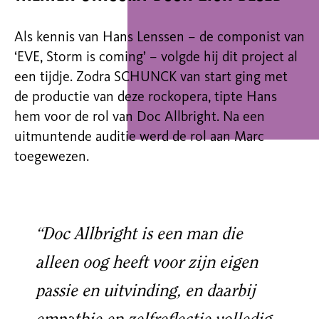
Als kennis van Hans Lenssen – de componist van
‘EVE, Storm is coming’ – volgde hij dit project al
een tijdje. Zodra SCHUNCK van start ging met
de productie van deze rockopera, tipte Hans
hem voor de rol van Doc Allbright. Na een
uitmuntende auditie werd de rol aan Marc
toegewezen.
“Doc Allbright is een man die
alleen oog heeft voor zijn eigen
passie en uitvinding, en daarbij