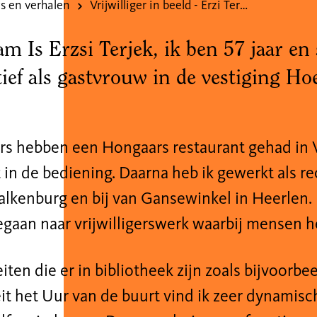
s en verhalen
Vrijwilliger in beeld - Erzi Terjek
m Is Erzsi Terjek, ik ben 57 jaar e
tief als gastvrouw in de vestiging H
rs hebben een Hongaars restaurant gehad in 
 in de bediening. Daarna heb ik gewerkt als re
alkenburg en bij van Gansewinkel in Heerlen.
gaan naar vrijwilligerswerk waarbij mensen he
eiten die er in bibliotheek zijn zoals bijvoorbe
eit het Uur van de buurt vind ik zeer dynamisc