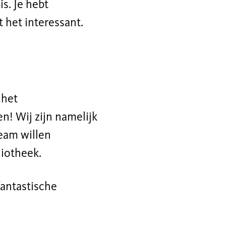
s. Je hebt
 het interessant.
 het
n! Wij zijn namelijk
eam willen
liotheek.
antastische