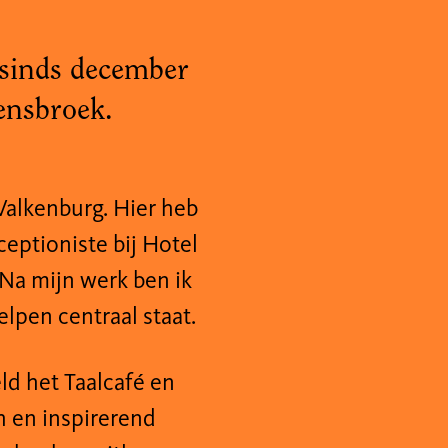
n sinds december
oensbroek.
Valkenburg. Hier heb
ceptioniste bij Hotel
 Na mijn werk ben ik
lpen centraal staat.
eld het Taalcafé en
h en inspirerend