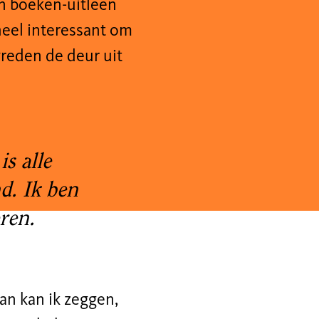
an boeken-uitleen
heel interessant om
evreden de deur uit
s alle
d. Ik ben
veren.
dan kan ik zeggen,