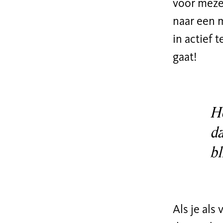
voor meze
naar een m
in actief t
gaat!
He
da
bl
Als je als