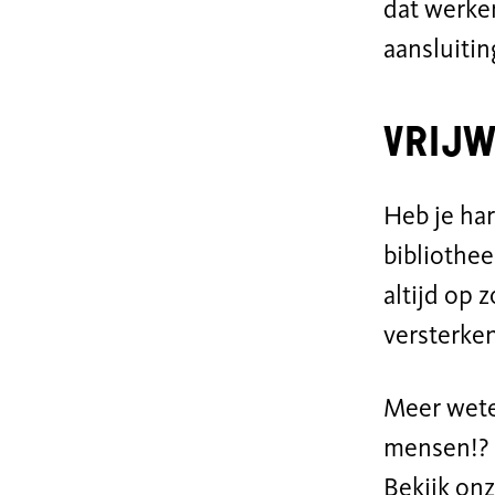
dat werken
aansluitin
Vrijw
Heb je har
bibliothee
altijd op
versterken
Meer wete
mensen!?
Bekijk onz