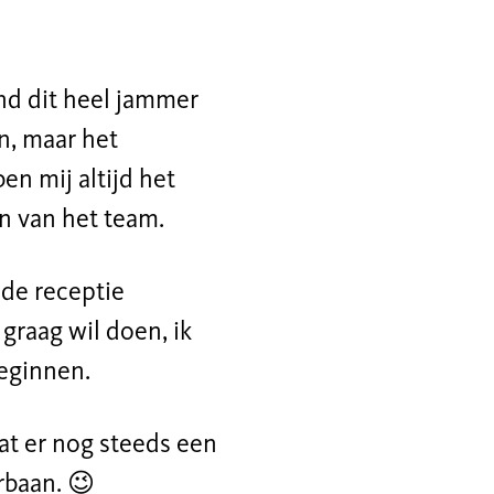
vind dit heel jammer
n
, maar het
en mij altijd het
n van het team.
de receptie
 graag
wil doen, i
k
beginnen.
dat er nog steeds een
rbaan.
😉