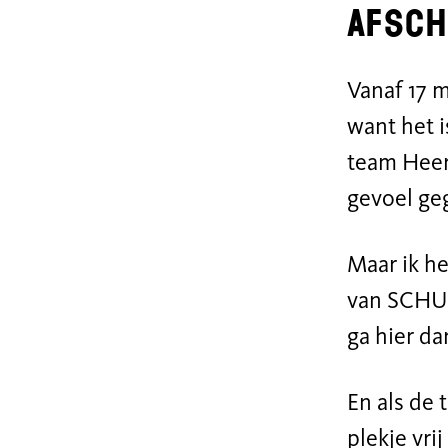
Afsch
Vanaf 17 m
want het
team
Heer
gevoel geg
Maar ik h
van
SCH
ga hier
da
En als de 
plekje vri