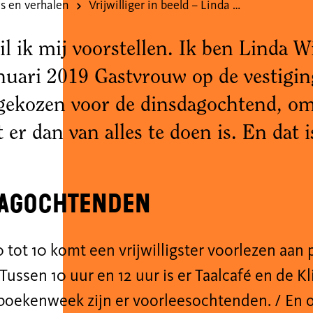
s en verhalen
Vrijwilliger in beeld – Linda Wingen
l ik mij voorstellen. Ik ben Linda 
anuari 2019 Gastvrouw op de vestigi
gekozen voor de dinsdagochtend, omd
 er dan van alles te doen is. En dat 
agochtenden
0 tot 10 komt een vrijwilligster voorlezen aan 
Tussen
10 uur
en
12 uur is er Taalcafé en de Kl
boekenweek zijn er voorleesochtenden
. /
En 