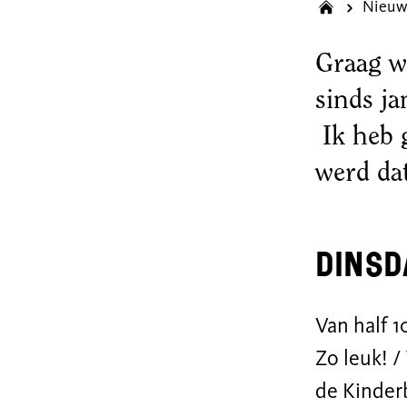
Nieuw
Graag wi
sinds j
Ik heb 
werd dat
Dinsd
Van half 1
Zo leuk! /
de Kinder