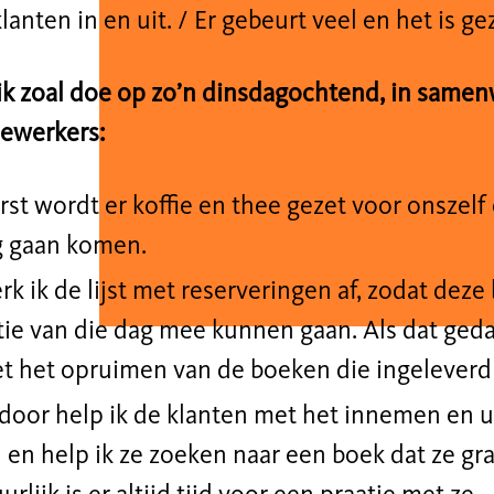
lanten in en uit. /
Er
gebeurt veel en het is gez
t ik zoal doe op zo’n dinsdagochtend, in same
ewerkers:
rst wordt er
koffie en thee
gezet
voor
ons
zelf
g gaan komen.
rk ik de
lijst met reserveringen
af
, zodat deze
ie van die dag mee kunnen gaan. Als dat gedaa
et het opruimen v
an de
boeken die ingeleverd 
door help ik
de
klanten met het innemen en u
en help ik ze zoeken naar een boek dat ze gra