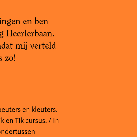
Wingen en ben
ng Heerlerbaan.
at mij verteld
is zo!
peuters en kleuters.
ik en Tik cursus.
/
In
ondertussen