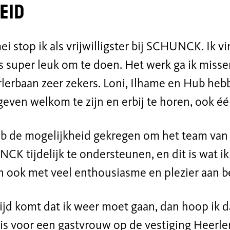
eid
ei stop ik als
vrijwilligster bij
SCHUNCK
. Ik 
is
super
leuk
om te doen.
Het werk
ga ik misse
lerbaan zeer zekers.
Loni
,
Ilhame
en Hub
hebb
even welkom te zijn en erbij te horen, ook éé
eb de mogelijkheid gekregen om het team van 
UNCK
tijdelijk te ondersteunen, en dit is
wat ik
n ook
met veel enthousiasme en plezier aan 
tijd komt dat ik weer moet gaan, dan hoop ik 
j is voor een gastvrouw op de vestiging Heerle