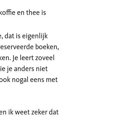
koffie en thee is
 dat is eigenlijk
ereserveerde boeken,
en. Je leert zoveel
e je anders niet
n ook nogal eens met
en i
k weet zeker dat