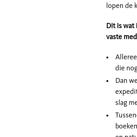
lopen
de
k
Dit is wa
vaste med
Alleree
die no
Dan we
expedit
slag m
Tussen
boeken 