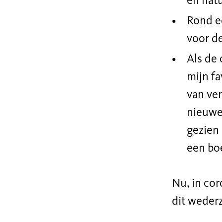
en
natu
Rond ee
voor de
Als de 
mijn f
van ver
nieuwe 
gezien
een bo
Nu, in cor
dit wederz