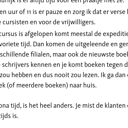
urlijk is er altijd tijd voor een
praatje met ze.
n uur of 11 is er pauze en zorg ik dat er verse 
 cursisten en voor de vrijwilligers.
cursus is afgelopen komt meestal de expeditie,
avoriete tijd. Dan komen de uitgeleende en g
schillende filialen, maar ook de nieuwste boek
schrijvers kennen en je komt boeken tegen di
 zou hebben en dus nooit
zou
lezen. Ik ga da
ek (of meerdere boeken) naar huis.
ona tijd, is het heel anders. Je mist de klanten 
ijds
is.