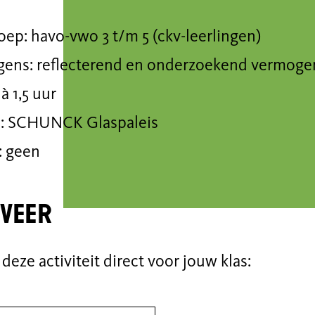
ep: havo-vwo 3 t/m 5 (ckv-leerlingen)
ens: reflecterend en onderzoekend vermoge
 à 1,5 uur
e: SCHUNCK Glaspaleis
: geen
veer
deze activiteit direct voor jouw klas: