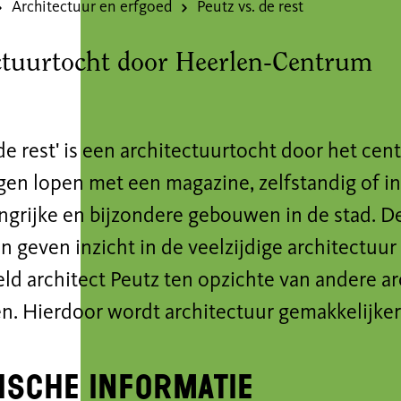
Architectuur en erfgoed
Peutz vs. de rest
ctuurtocht door Heerlen-Centrum
 de rest' is een architectuurtocht door het ce
gen lopen met een magazine, zelfstandig of in
angrijke en bijzondere gebouwen in de stad. D
 geven inzicht in de veelzijdige architectuur 
ld architect Peutz ten opzichte van andere a
n. Hierdoor wordt architectuur gemakkelijker 
ische informatie