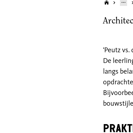
Archite
'Peutz vs.
De leerlin
langs bel
opdrachten
Bijvoorbee
bouwstijle
Prakt