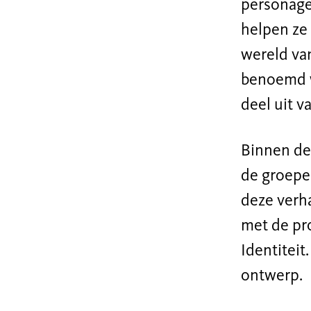
personage
helpen ze 
wereld van
benoemd w
deel uit v
Binnen dez
de groepe
deze verh
met de pr
Identiteit
ontwerp.