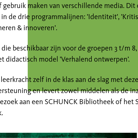
ef gebruik maken van verschillende media. Dit
 in de drie programmalijnen: 'Identiteit', 'Kriti
eren & innoveren'.
 die beschikbaar zijn voor de groepen 3 t/m 
et didactisch model 'Verhalend ontwerpen’.
s leerkracht zelf in de klas aan de slag met 
rsteuning en levert zowel middelen als de inz
bezoek aan een SCHUNCK Bibliotheek of h
k.