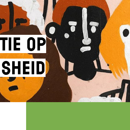
tie op
sheid