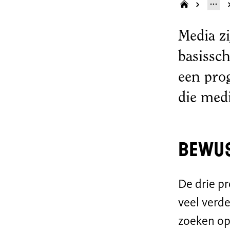
Media zi
basissc
een pro
die med
Bewus
De drie p
veel verd
zoeken op 