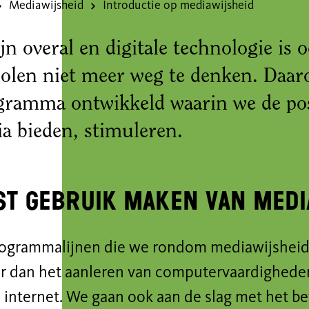
Mediawijsheid
Introductie op mediawijsheid
jn overal en digitale technologie is 
holen niet meer weg te denken. Daa
gramma ontwikkeld waarin we de pos
ia bieden, stimuleren.
t gebruik maken van medi
rogrammalijnen die we rondom mediawijsheid
er dan het aanleren van computervaardigheden
internet. We gaan ook aan de slag met het bewu