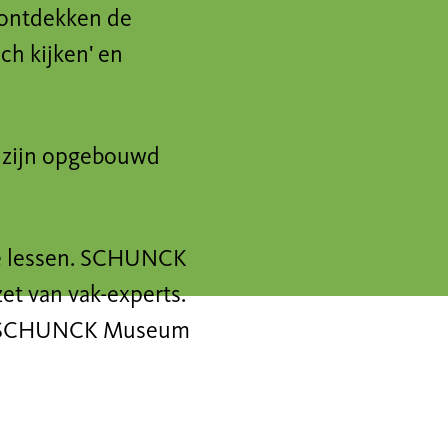
 ontdekken de
sch kijken' en
8, zijn opgebouwd
deze lessen. SCHUNCK
et van vak-experts.
et SCHUNCK Museum