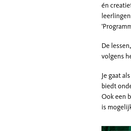
én creati
leerlingen
'Programm
De lessen,
volgens h
Je gaat al
biedt onde
Ook een 
is mogelij