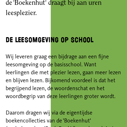
de 'Boekenhut' draagt bij aan uren
leesplezier.
De leesomgeving op school
Wij leveren graag een bijdrage aan een fijne
leesomgeving op de basisschool. Want
leerlingen die met plezier lezen, gaan meer lezen
en blijven lezen. Bijkomend voordeel is dat het
begrijpend lezen, de woordenschat en het
woordbegrip van deze leerlingen groter wordt.
Daarom dragen wij via de eigentijdse
boekencollecties van de 'Boekenhut'