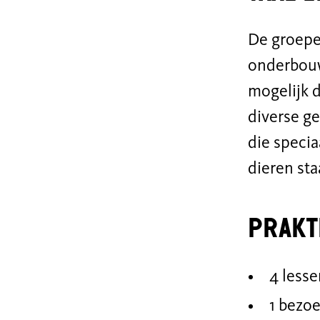
De groepen
onderbouw
mogelijk d
diverse ge
die specia
dieren sta
Prakt
4 lesse
1 bezoe