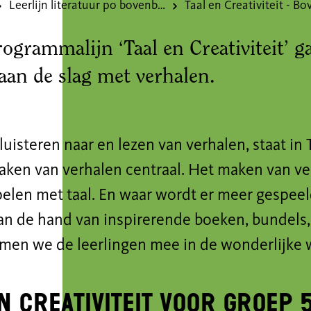
Leerlijn literatuur po bovenbouw
rogrammalijn ‘Taal en Creativiteit’ g
 aan de slag met verhalen.
luisteren naar en lezen van verhalen, staat in T
aken van verhalen centraal. Het maken van v
elen met taal. En waar wordt er meer gespeel
an de hand van inspirerende boeken, bundels,
men we de leerlingen mee in de wonderlijke w
n creativiteit voor groep 