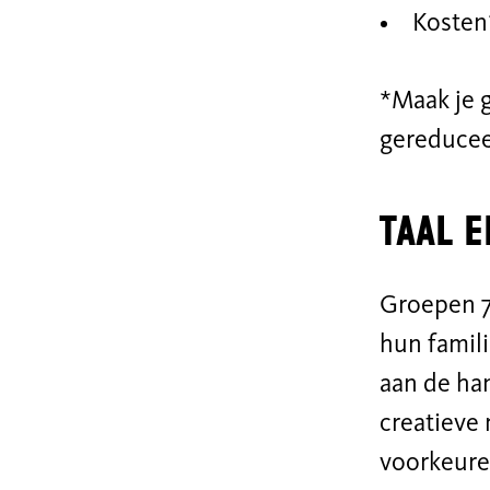
Kosten*
*Maak je 
gereduceer
Taal e
Groepen 7 
hun famili
aan de ha
creatieve
voorkeure