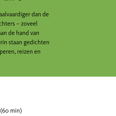
taalvaardiger dan de
hters – zoveel
 aan de hand van
erin staan gedichten
peren, reizen en
 (60 min)