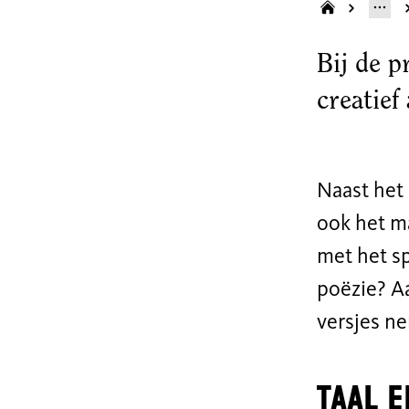
Bij de p
creatief
Naast het 
ook het m
met het sp
poëzie? A
versjes ne
Taal e