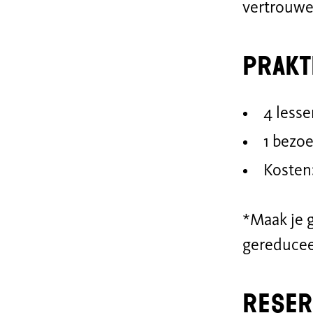
vertrouwe
Prakt
4 lesse
1 bezoe
Kosten:
*Maak je 
gereduceer
reser