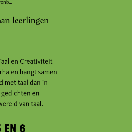
Taal en Creativiteit - Bovenbouw
aan leerlingen
aal en Creativiteit
erhalen hangt samen
d met taal dan in
 gedichten en
ereld van taal.
5 en 6