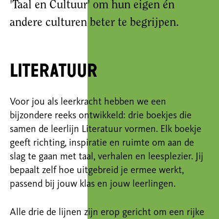
'Taal en Cultuur' om hun eigen én
andere culturen beter te begrijpen.
Literatuur
Voor jou als leerkracht hebben we een
bijzondere reeks ontwikkeld: drie boekjes die
samen de leerlijn Literatuur vormen. Elk boekje
geeft richting, inspiratie en ruimte om aan de
slag te gaan met taal, verhalen en leesplezier. Jij
bepaalt zelf hoe uitgebreid je ermee werkt,
passend bij jouw klas en jouw leerlingen.
Alle drie de lijnen zijn
er
op gericht om een rijke