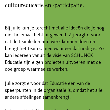
cultuureducatie en -participatie.
Bij Julie kun je terecht met alle ideeën die je nog
niet helemaal hebt uitgewerkt. Zij zorgt ervoor
dat de teamleden hun werk kunnen doen en
brengt het team samen wanneer dat nodig is. Zo
kan iedereen vanuit de visie van SCHUNCK
Educatie zijn eigen projecten uitvoeren met de
doelgroep waarmee ze werken.
Julie zorgt ervoor dat Educatie een van de
speerpunten in de organisatie is, omdat het alle
andere afdelingen samenbrengt.